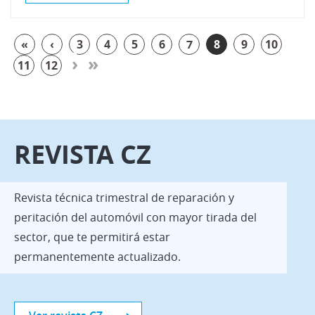
«
‹
3
4
5
6
7
8
9
10
›
»
11
12
REVISTA CZ
Revista técnica trimestral de reparación y
peritación del automóvil con mayor tirada del
sector, que te permitirá estar
permanentemente actualizado.