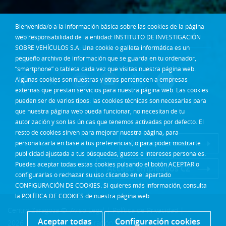
Dónde estamos
Bienvenida/o a la información básica sobre las cookies de la página
Contacta
web responsabilidad de la entidad: INSTITUTO DE INVESTIGACIÓN
SOBRE VEHÍCULOS S.A. Una cookie o galleta informática es un
pequeño archivo de información que se guarda en tu ordenador,
Síguenos en:
“smartphone” o tableta cada vez que visitas nuestra página web.
Algunas cookies son nuestras y otras pertenecen a empresas
externas que prestan servicios para nuestra página web. Las cookies
pueden ser de varios tipos: las cookies técnicas son necesarias para
que nuestra página web pueda funcionar, no necesitan de tu
autorización y son las únicas que tenemos activadas por defecto. El
resto de cookies sirven para mejorar nuestra página, para
Acceso Intranet
personalizarla en base a tus preferencias, o para poder mostrarte
publicidad ajustada a tus búsquedas, gustos e intereses personales.
Puedes aceptar todas estas cookies pulsando el botón ACEPTAR o
Acceso empleados CZ
configurarlas o rechazar su uso clicando en el apartado
CONFIGURACIÓN DE COOKIES. Si quieres más información, consulta
la
POLÍTICA DE COOKIES
de nuestra página web.
Centro Zaragoza ©
Aviso Legal
|
Política de Privacidad
|
Aceptar todas
Configuración cookies
2026
Configuración cookies