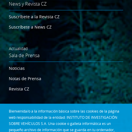
News y Revista CZ
Suscríbete a la Revista CZ
Suscríbete a News CZ
Actualidad
Sala de Prensa
Noticias
Notas de Prensa
Revista CZ
Dónde estamos
Bienvenida/o a la información básica sobre las cookies de la página
Contacta
web responsabilidad de la entidad: INSTITUTO DE INVESTIGACIÓN
SOBRE VEHÍCULOS S.A. Una cookie o galleta informática es un
Síguenos en:
pequeño archivo de información que se guarda en tu ordenador,