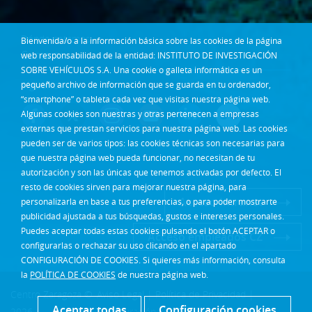
Dónde estamos
Bienvenida/o a la información básica sobre las cookies de la página
Contacta
web responsabilidad de la entidad: INSTITUTO DE INVESTIGACIÓN
SOBRE VEHÍCULOS S.A. Una cookie o galleta informática es un
Síguenos en:
pequeño archivo de información que se guarda en tu ordenador,
“smartphone” o tableta cada vez que visitas nuestra página web.
Algunas cookies son nuestras y otras pertenecen a empresas
externas que prestan servicios para nuestra página web. Las cookies
pueden ser de varios tipos: las cookies técnicas son necesarias para
que nuestra página web pueda funcionar, no necesitan de tu
autorización y son las únicas que tenemos activadas por defecto. El
resto de cookies sirven para mejorar nuestra página, para
Acceso Intranet
personalizarla en base a tus preferencias, o para poder mostrarte
publicidad ajustada a tus búsquedas, gustos e intereses personales.
Puedes aceptar todas estas cookies pulsando el botón ACEPTAR o
Acceso empleados CZ
configurarlas o rechazar su uso clicando en el apartado
CONFIGURACIÓN DE COOKIES. Si quieres más información, consulta
la
POLÍTICA DE COOKIES
de nuestra página web.
Centro Zaragoza ©
Aviso Legal
|
Política de Privacidad
|
Aceptar todas
Configuración cookies
2026
Configuración cookies