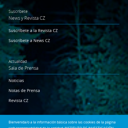
Suscríbete
News y Revista CZ
Suscríbete a la Revista CZ
Suscríbete a News CZ
Actualidad
Sala de Prensa
Noticias
Notas de Prensa
Revista CZ
Dónde estamos
Bienvenida/o a la información básica sobre las cookies de la página
Contacta