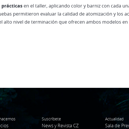
 prácticas
en el taller, aplicando color y barniz con cada 
bas permitieron evaluar la calidad de atomización y los a
y el alto nivel de terminación que ofrecen ambos modelos en
hacemos
Suscríbete
Actualidad
icios
News y Revista CZ
Sala de Pre