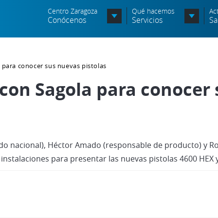
Centro Zaragoza
Qué hacemos
Ac
Conócenos
Servicios
Sa
Órganos de Dirección
 para conocer sus nuevas pistolas
Órganos Consultivos
C
 con Sagola para conocer 
Entidades Asociadas
S
Política de seguridad de la
N
información
A
Política de seguridad vial
ado nacional), Héctor Amado (responsable de producto) y Ro
c
 instalaciones para presentar las nuevas pistolas 4600 HEX 
Política medioambiental
P