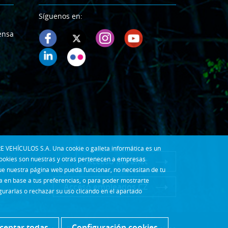
Síguenos en:
ensa
E VEHÍCULOS S.A. Una cookie o galleta informática es un
cookies son nuestras y otras pertenecen a empresas
Acceso Intranet
que nuestra página web pueda funcionar, no necesitan de tu
la en base a tus preferencias, o para poder mostrarte
Acceso empleados CZ
gurarlas o rechazar su uso clicando en el apartado
ceptar todas
Configuración cookies