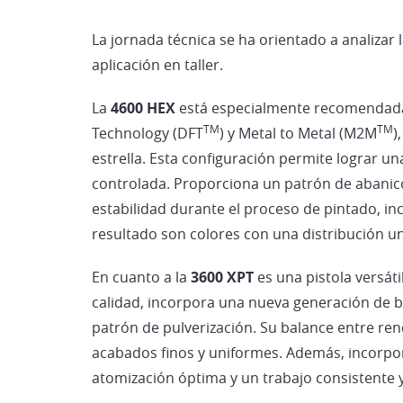
La jornada técnica se ha orientado a analizar
aplicación en taller.
La
4600 HEX
está especialmente recomendada p
TM
TM
Technology (DFT
) y Metal to Metal (M2M
)
estrella. Esta configuración permite lograr u
controlada. Proporciona un patrón de abanic
estabilidad durante el proceso de pintado, in
resultado son colores con una distribución uni
En cuanto a la
3600 XPT
es una pistola versáti
calidad, incorpora una nueva generación de bo
patrón de pulverización. Su balance entre ren
acabados finos y uniformes. Además, incorpora
atomización óptima y un trabajo consistente y 