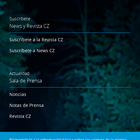
Suscríbete
News y Revista CZ
Suscríbete a la Revista CZ
Suscríbete a News CZ
Actualidad
Sala de Prensa
Noticias
Notas de Prensa
Revista CZ
Dónde estamos
Bienvenida/o a la información básica sobre las cookies de la página