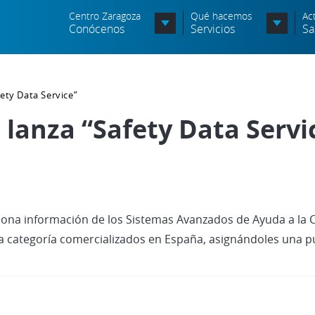
Centro Zaragoza
Qué hacemos
Ac
Conócenos
Servicios
Sa
Órganos de Dirección
ety Data Service”
Órganos Consultivos
C
 lanza “Safety Data Servi
Entidades Asociadas
S
Política de seguridad de la
N
información
A
Política de seguridad vial
c
iona información de los Sistemas Avanzados de Ayuda a la
Política medioambiental
a categoría comercializados en España, asignándoles una p
P