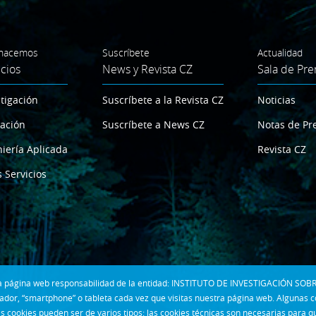
hacemos
Suscríbete
Actualidad
icios
News y Revista CZ
Sala de Pre
tigación
Suscríbete a la Revista CZ
Noticias
ación
Suscríbete a News CZ
Notas de Pr
iería Aplicada
Revista CZ
 Servicios
 la página web responsabilidad de la entidad: INSTITUTO DE INVESTIGACIÓN SOBR
dor, “smartphone” o tableta cada vez que visitas nuestra página web. Algunas 
s cookies pueden ser de varios tipos: las cookies técnicas son necesarias para 