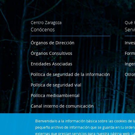
Centro Zaragoza
Qué 
Conócenos
Serv
Órganos de Dirección
Inves
Órganos Consultivos
Form
Entidades Asociadas
Ingen
Política de seguridad de la información
Otros
Política de seguridad vial
Política medioambiental
Canal interno de comunicación
Bienvenida/o a la información básica sobre las cookies de
pequeño archivo de información que se guarda en tu ordena
externas que prestan servicios para nuestra página web. La