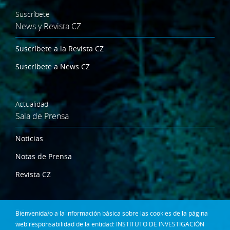
Suscríbete
News y Revista CZ
Suscríbete a la Revista CZ
Suscríbete a News CZ
Actualidad
Sala de Prensa
Noticias
Notas de Prensa
Revista CZ
Dónde estamos
Bienvenida/o a la información básica sobre las cookies de la página
Contacta
web responsabilidad de la entidad: INSTITUTO DE INVESTIGACIÓN