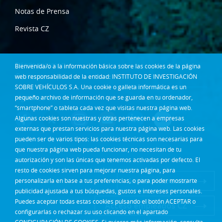
Notas de Prensa
Revista CZ
Dónde estamos
Bienvenida/o a la información básica sobre las cookies de la página
Contacta
web responsabilidad de la entidad: INSTITUTO DE INVESTIGACIÓN
SOBRE VEHÍCULOS S.A. Una cookie o galleta informática es un
Síguenos en:
pequeño archivo de información que se guarda en tu ordenador,
“smartphone” o tableta cada vez que visitas nuestra página web.
Algunas cookies son nuestras y otras pertenecen a empresas
externas que prestan servicios para nuestra página web. Las cookies
pueden ser de varios tipos: las cookies técnicas son necesarias para
que nuestra página web pueda funcionar, no necesitan de tu
autorización y son las únicas que tenemos activadas por defecto. El
resto de cookies sirven para mejorar nuestra página, para
Acceso Intranet
personalizarla en base a tus preferencias, o para poder mostrarte
publicidad ajustada a tus búsquedas, gustos e intereses personales.
Puedes aceptar todas estas cookies pulsando el botón ACEPTAR o
Acceso empleados CZ
configurarlas o rechazar su uso clicando en el apartado