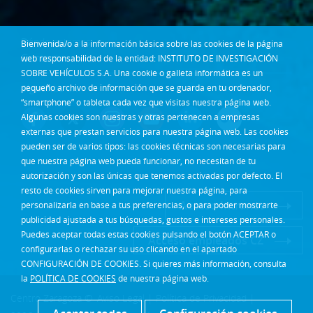
Dónde estamos
Bienvenida/o a la información básica sobre las cookies de la página
Contacta
web responsabilidad de la entidad: INSTITUTO DE INVESTIGACIÓN
SOBRE VEHÍCULOS S.A. Una cookie o galleta informática es un
Síguenos en:
pequeño archivo de información que se guarda en tu ordenador,
“smartphone” o tableta cada vez que visitas nuestra página web.
Algunas cookies son nuestras y otras pertenecen a empresas
externas que prestan servicios para nuestra página web. Las cookies
pueden ser de varios tipos: las cookies técnicas son necesarias para
que nuestra página web pueda funcionar, no necesitan de tu
autorización y son las únicas que tenemos activadas por defecto. El
resto de cookies sirven para mejorar nuestra página, para
Acceso Intranet
personalizarla en base a tus preferencias, o para poder mostrarte
publicidad ajustada a tus búsquedas, gustos e intereses personales.
Puedes aceptar todas estas cookies pulsando el botón ACEPTAR o
Acceso empleados CZ
configurarlas o rechazar su uso clicando en el apartado
CONFIGURACIÓN DE COOKIES. Si quieres más información, consulta
la
POLÍTICA DE COOKIES
de nuestra página web.
Centro Zaragoza ©
Aviso Legal
|
Política de Privacidad
|