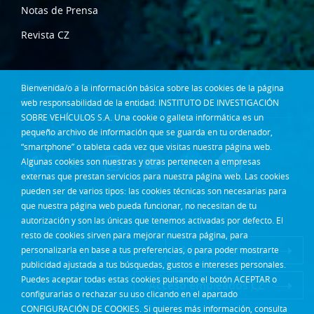
Notas de Prensa
Revista CZ
Dónde estamos
Bienvenida/o a la información básica sobre las cookies de la página
Contacta
web responsabilidad de la entidad: INSTITUTO DE INVESTIGACIÓN
SOBRE VEHÍCULOS S.A. Una cookie o galleta informática es un
Síguenos en:
pequeño archivo de información que se guarda en tu ordenador,
“smartphone” o tableta cada vez que visitas nuestra página web.
Algunas cookies son nuestras y otras pertenecen a empresas
externas que prestan servicios para nuestra página web. Las cookies
pueden ser de varios tipos: las cookies técnicas son necesarias para
que nuestra página web pueda funcionar, no necesitan de tu
autorización y son las únicas que tenemos activadas por defecto. El
resto de cookies sirven para mejorar nuestra página, para
Acceso Intranet
personalizarla en base a tus preferencias, o para poder mostrarte
publicidad ajustada a tus búsquedas, gustos e intereses personales.
Puedes aceptar todas estas cookies pulsando el botón ACEPTAR o
Acceso empleados CZ
configurarlas o rechazar su uso clicando en el apartado
CONFIGURACIÓN DE COOKIES. Si quieres más información, consulta