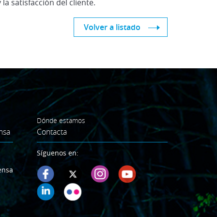
la satisfacción del cliente.
Volver a listado
Dónde estamos
nsa
Contacta
Síguenos en:
ensa