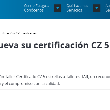
Centro Zaragoza
Qué hacemos
Ac
Conócenos
Servicios
Sa
Órganos de Dirección
tificación CZ 5 estrellas
Órganos Consultivos
C
ueva su certificación CZ 5
Entidades Asociadas
S
Política de seguridad de la
N
información
A
Política de seguridad vial
c
ón Taller Certificado CZ 5 estrellas a Talleres TAR, un recon
Política medioambiental
 y el compromiso con la calidad.
P