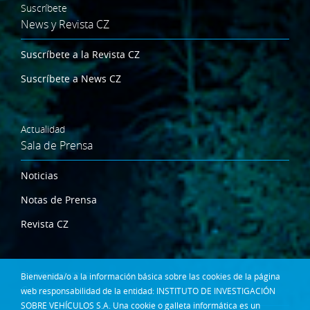
Suscríbete
News y Revista CZ
Suscríbete a la Revista CZ
Suscríbete a News CZ
Actualidad
Sala de Prensa
Noticias
Notas de Prensa
Revista CZ
Dónde estamos
Bienvenida/o a la información básica sobre las cookies de la página
Contacta
web responsabilidad de la entidad: INSTITUTO DE INVESTIGACIÓN
SOBRE VEHÍCULOS S.A. Una cookie o galleta informática es un