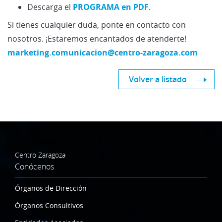
Descarga el
PROGRAMA en PDF
.
Si tienes cualquier duda, ponte en contacto con
nosotros. ¡Estaremos encantados de atenderte!
marketing.comunicacion@centro-zaragoza.com
Volver a listado
Centro Zaragoza
Conócenos
Órganos de Dirección
Órganos Consultivos