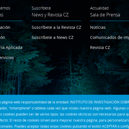
cemos
Suscríbete
Actualidad
os
News y Revista CZ
Sala de Prensa
gación
Suscríbete a la Revista CZ
Notícias
ión
Suscríbete a News CZ
Comunicados de im
ría Aplicada
Revista CZ
ervicios
 la página web responsabilidad de la entidad: INSTITUTO DE INVESTIGACIÓN SOBR
dor, “smartphone” o tableta cada vez que visitas nuestra página web. Algunas 
s cookies pueden ser de varios tipos: las cookies técnicas son necesarias para 
fecto. El resto de cookies sirven para mejorar nuestra página, para personalizar
rsonales. Puedes aceptar todas estas cookies pulsando el botón ACEPTAR o confi