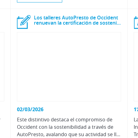
Los talleres AutoPresto de Occident
renuevan la certificación de sostenibilidad CZ
02/03/2026
1
y
Este distintivo destaca el compromiso de
L
Occident con la sostenibilidad a través de
I
AutoPresto, avalando que su actividad se lleva a cabo bajo rigurosos criterios de cuidado medioambiental, mejora continua y neutralidad climática.