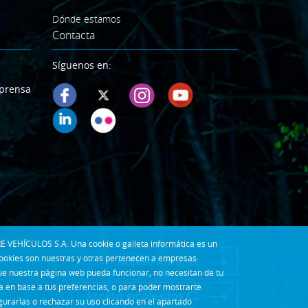
Dónde estamos
Contacta
Síguenos en:
prensa
E VEHÍCULOS S.A. Una cookie o galleta informática es un
cookies son nuestras y otras pertenecen a empresas
Acceso Intranet
que nuestra página web pueda funcionar, no necesitan de tu
la en base a tus preferencias, o para poder mostrarte
Acceso empleados CZ
gurarlas o rechazar su uso clicando en el apartado