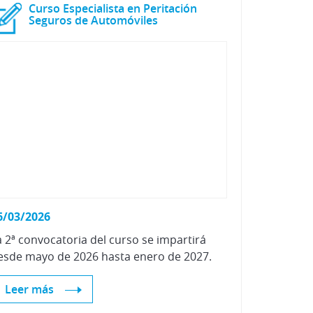
Curso Especialista en Peritación
Seguros de Automóviles
6/03/2026
a
2ª
convocatoria
del
curso
se
impartirá
esde
mayo
de
2026
hasta
enero
de
2027.
Leer más