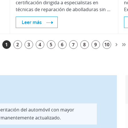
certificación dirigida a especialistas en
n
técnicas de reparación de abolladuras sin pintura, denominadas técnicas PDR
Leer más
›
»
1
2
3
4
5
6
7
8
9
10
 peritación del automóvil con mayor
permanentemente actualizado.