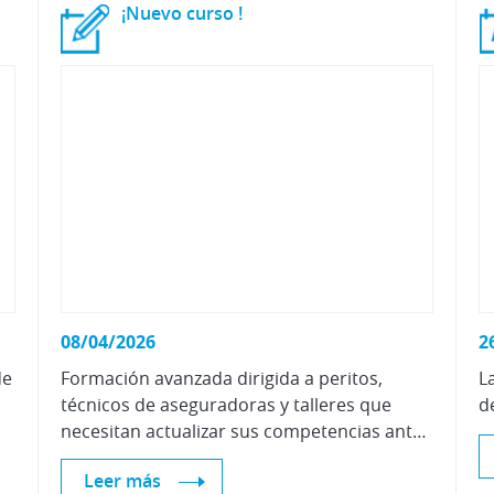
¡Nuevo
curso
!
08/04/2026
2
de
Formación avanzada dirigida a peritos,
L
técnicos de aseguradoras y talleres que
d
necesitan actualizar sus competencias ante el auge de la movilidad eléctrica.
Leer más