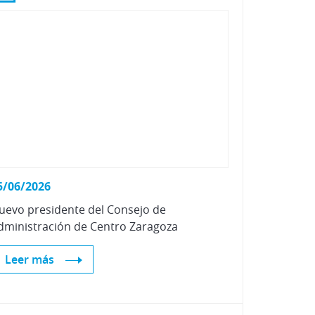
Vehículos Eléctricos e Híbridos
5/06/2026
uevo
presidente
del
Consejo
de
dministración
de
Centro
Zaragoza
Leer más