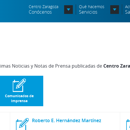
Centro Zaragoza
Qué hacemos
Ac
Conócenos
Servicios
Sa
Organigrama
Órganos Consultivos
Entidades Asociadas
timas Noticias y Notas de Prensa publicadas de
Centro Zar
Política de seguridad de la
información
Política de seguridad vial
Comunicados de
Política medioambiental
imprensa
Roberto
E.
Hernández
Martínez