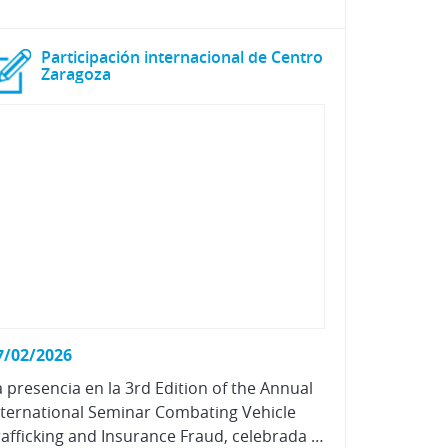
Participación internacional de Centro
Zaragoza
7/02/2026
a presencia en la 3rd Edition of the Annual
nternational Seminar Combating Vehicle
Trafficking and Insurance Fraud, celebrada en Marruecos, refuerza nuestro compromiso con la lucha contra el tráfico de vehículos y el fraude en seguros.