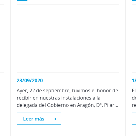
23/09/2020
1
Ayer, 22 de septiembre, tuvimos el honor de
E
recibir en nuestras instalaciones a la
d
delegada del Gobierno en Aragón, Dª. Pilar Alegría y al subdelegado en Zaragoza, D. Fernando Beltrán; acompañados por la primera teniente alcalde de Pedrola, Dª. Marta García.
Leer más