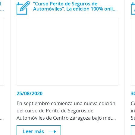
l
“Curso Perito de Seguros de
taller y Atención al cliente en talleres y concesionarios
Automóviles”. La edición 100% online se impone sobre la semipresencial.
25/08/2020
3
En septiembre comienza una nueva edición
C
del curso de Perito de Seguros de
i
despertar la mentalidad sobre aspectos importantes en la visión general de una empresa, como son los talleres de reparación o los concesionarios de vehículos, cuya adopción de conceptos y filosofía de trabajo repercuten directamente en la mejora de la rentabilidad y la satisfacción del cliente.
Automóviles de Centro Zaragoza bajo metodología 100% online. Son ya más los alumnos que eligen esta modalidad formativa sobre la opción semipresencial. Además disponen de hasta un 20% de descuento para inscripciones realizadas antes del 31 de agosto.
Leer más