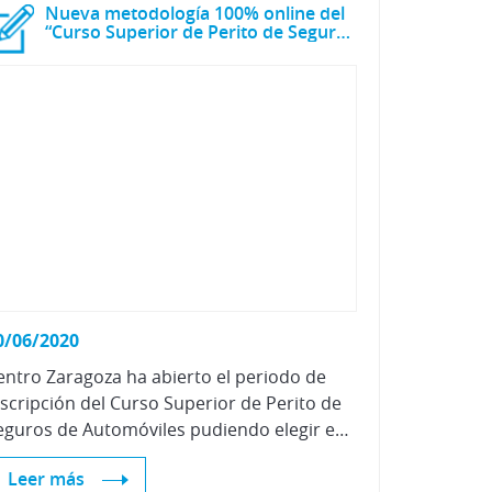
Nueva metodología 100% online del
“Curso Superior de Perito de Seguros de Automóviles
0/06/2020
entro Zaragoza ha abierto el periodo de
nscripción del Curso Superior de Perito de
Seguros de Automóviles pudiendo elegir entre dos modalidades de impartición, y contando con un descuento de hasta el 20% para inscripciones realizadas antes del 31 de agosto.
Leer más