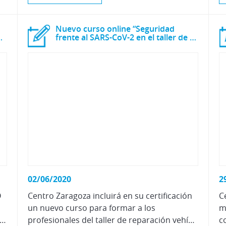
Nuevo curso online “Seguridad
 frente al SARS-CoV-2”
frente al SARS-CoV-2 en el taller de reparación de vehículos”
02/06/2020
2
O
Centro Zaragoza incluirá en su certificación
C
un nuevo curso para formar a los
m
dad manifestada por los talleres usuarios de sus servicios de certificación
profesionales del taller de reparación vehículos en “Seguridad frente al SARS-CoV-2”