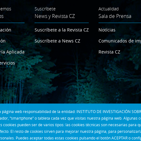
cemos
Suscríbete
Actualidad
os
News y Revista CZ
Sala de Prensa
gación
Suscríbete a la Revista CZ
Notícias
ión
Suscríbete a News CZ
Comunicados de im
ría Aplicada
Revista CZ
ervicios
 la página web responsabilidad de la entidad: INSTITUTO DE INVESTIGACIÓN SOBR
dor, “smartphone” o tableta cada vez que visitas nuestra página web. Algunas 
s cookies pueden ser de varios tipos: las cookies técnicas son necesarias para 
fecto. El resto de cookies sirven para mejorar nuestra página, para personalizar
rsonales. Puedes aceptar todas estas cookies pulsando el botón ACEPTAR o confi