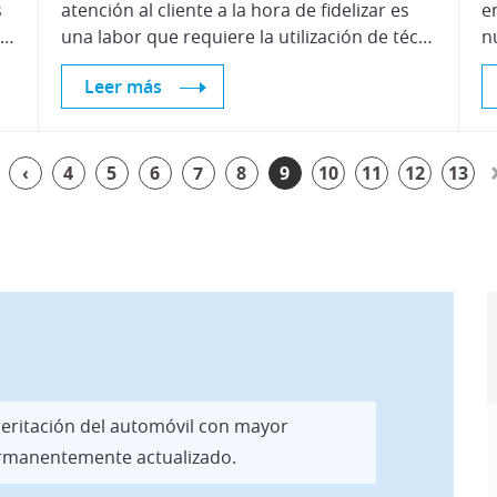
s
atención al cliente a la hora de fidelizar es
e
CZ” han solicitado a Centro Zaragoza el desarrollo de un sello o certificación que contribuya a mejorar la confianza existente entre el taller de reparación y su cliente, frente al SARS-CoV-2.
una labor que requiere la utilización de técnicas muy útiles. En este curso aprenderás las técnicas, habilidades y recursos necesarios para mejorar la calidad en el servicio al cliente.
Leer más
‹
4
5
6
7
8
9
10
11
12
13
 peritación del automóvil con mayor
permanentemente actualizado.