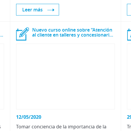
Leer más
Nuevo curso online sobre “Atención
Taller Responsable frente al SARS-CoV-2”
al cliente en talleres y concesionarios de automóviles”
12/05/2020
2
s
Tomar conciencia de la importancia de la
T