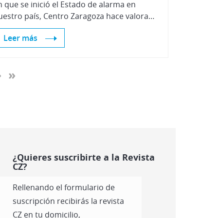
n que se inició el Estado de alarma en
nuestro país, Centro Zaragoza hace valoración de la actividad de formación y agradece a todos sus clientes la excelente acogida y alto grado de satisfacción que ha tenido la formación online durante en este periodo de tiempo.
Leer más
›
»
¿Quieres suscribirte a la Revista
CZ?
Rellenando el formulario de
suscripción recibirás la revista
CZ en tu domicilio,