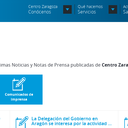
Centro Zaragoza
Qué hacemos
Ac
Conócenos
Servicios
Sa
Organigrama
Órganos Consultivos
Entidades Asociadas
timas Noticias y Notas de Prensa publicadas de
Centro Zar
Política de seguridad de la
información
Política de seguridad vial
Comunicados de
Política medioambiental
imprensa
0
La Delegación del Gobierno en
Aragón se interesa por la actividad de Centro Zaragoza