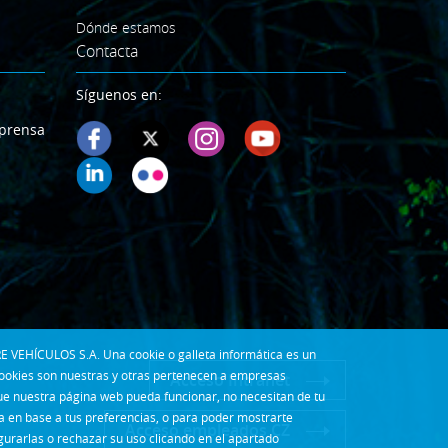
Dónde estamos
Contacta
Síguenos en:
prensa
E VEHÍCULOS S.A. Una cookie o galleta informática es un
cookies son nuestras y otras pertenecen a empresas
Acceso Intranet
que nuestra página web pueda funcionar, no necesitan de tu
la en base a tus preferencias, o para poder mostrarte
Acceso empleados CZ
gurarlas o rechazar su uso clicando en el apartado