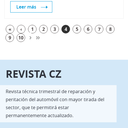
Leer más
«
‹
1
2
3
4
5
6
7
8
›
»
9
10
REVISTA CZ
Revista técnica trimestral de reparación y
peritación del automóvil con mayor tirada del
sector, que te permitirá estar
permanentemente actualizado.