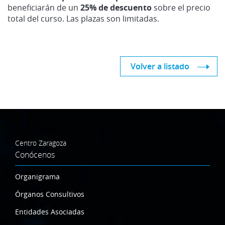
beneficiarán de un
25% de descuento
sobre el precio
total del curso. Las plazas son limitadas.
Volver a listado
Centro Zaragoza
Conócenos
Organigrama
Órganos Consultivos
Entidades Asociadas