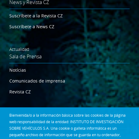
News y Revista CZ
Suscríbete a la Revista CZ
Suscríbete a News CZ
Actualidad
Sala de Prensa
Notícias
Comunicados de imprensa
Revista CZ
Dónde estamos
Bienvenida/o a la información básica sobre las cookies de la página
Contacta
web responsabilidad de la entidad: INSTITUTO DE INVESTIGACIÓN
SOBRE VEHÍCULOS S.A. Una cookie o galleta informática es un
Síguenos en:
pequeño archivo de información que se guarda en tu ordenador,