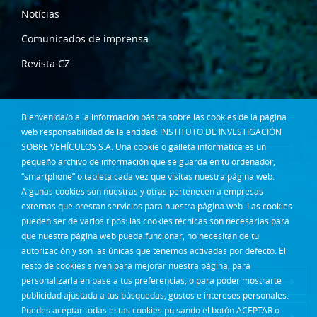
Notícias
Comunicados de imprensa
Revista CZ
Dónde estamos
Bienvenida/o a la información básica sobre las cookies de la página
Contacta
web responsabilidad de la entidad: INSTITUTO DE INVESTIGACIÓN
SOBRE VEHÍCULOS S.A. Una cookie o galleta informática es un
pequeño archivo de información que se guarda en tu ordenador,
Síguenos en:
“smartphone” o tableta cada vez que visitas nuestra página web.
Algunas cookies son nuestras y otras pertenecen a empresas
externas que prestan servicios para nuestra página web. Las cookies
pueden ser de varios tipos: las cookies técnicas son necesarias para
que nuestra página web pueda funcionar, no necesitan de tu
autorización y son las únicas que tenemos activadas por defecto. El
resto de cookies sirven para mejorar nuestra página, para
Acceso Intranet
personalizarla en base a tus preferencias, o para poder mostrarte
publicidad ajustada a tus búsquedas, gustos e intereses personales.
Puedes aceptar todas estas cookies pulsando el botón ACEPTAR o
Acceso empleados CZ