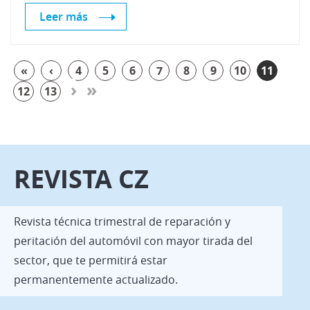
Leer más
«
‹
4
5
6
7
8
9
10
11
›
»
12
13
REVISTA CZ
Revista técnica trimestral de reparación y
peritación del automóvil con mayor tirada del
sector, que te permitirá estar
permanentemente actualizado.