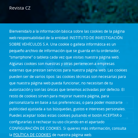
Revista CZ
Dónde estamos
Bienvenida/o a la información básica sobre las cookies de la página
Contacta
web responsabilidad de la entidad: INSTITUTO DE INVESTIGACIÓN
SOBRE VEHÍCULOS S.A. Una cookie o galleta informática es un
Síguenos en:
pequeño archivo de información que se guarda en tu ordenador,
“smartphone” o tableta cada vez que visitas nuestra página web.
Algunas cookies son nuestras y otras pertenecen a empresas
externas que prestan servicios para nuestra página web. Las cookies
pueden ser de varios tipos: las cookies técnicas son necesarias para
que nuestra página web pueda funcionar, no necesitan de tu
autorización y son las únicas que tenemos activadas por defecto. El
resto de cookies sirven para mejorar nuestra página, para
Acceso Intranet
personalizarla en base a tus preferencias, o para poder mostrarte
publicidad ajustada a tus búsquedas, gustos e intereses personales.
Puedes aceptar todas estas cookies pulsando el botón ACEPTAR o
Acceso empleados CZ
configurarlas o rechazar su uso clicando en el apartado
CONFIGURACIÓN DE COOKIES. Si quieres más información, consulta
la
POLÍTICA DE COOKIES
de nuestra página web.