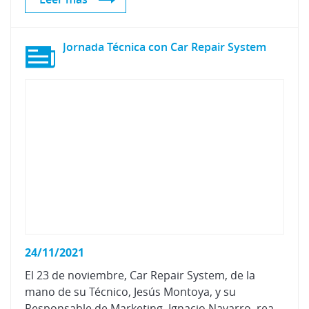
Jornada
Técnica
con
Car
Repair
System
24/11/2021
El 23 de noviembre, Car Repair System, de la
mano de su Técnico, Jesús Montoya, y su
Responsable de Marketing, Ignacio Navarro, realizó una jornada técnica para la presentación de varias incorporaciones a sus catálogos de equipos y productos.