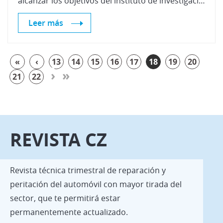
alcanzar los objetivos del instituto de investigación de vehículos, integrado por 19 entidades aseguradoras.
Leer más
«
‹
13
14
15
16
17
18
19
20
›
»
21
22
REVISTA CZ
Revista técnica trimestral de reparación y
peritación del automóvil con mayor tirada del
sector, que te permitirá estar
permanentemente actualizado.