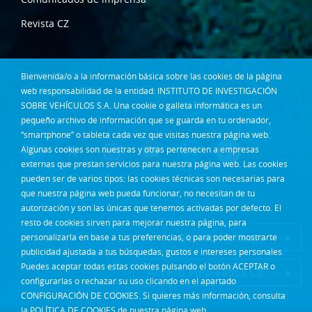
Revista CZ
Dónde estamos
Bienvenida/o a la información básica sobre las cookies de la página
Contacta
web responsabilidad de la entidad: INSTITUTO DE INVESTIGACIÓN
SOBRE VEHÍCULOS S.A. Una cookie o galleta informática es un
pequeño archivo de información que se guarda en tu ordenador,
Síguenos en:
“smartphone” o tableta cada vez que visitas nuestra página web.
Algunas cookies son nuestras y otras pertenecen a empresas
externas que prestan servicios para nuestra página web. Las cookies
pueden ser de varios tipos: las cookies técnicas son necesarias para
que nuestra página web pueda funcionar, no necesitan de tu
autorización y son las únicas que tenemos activadas por defecto. El
resto de cookies sirven para mejorar nuestra página, para
Acceso Intranet
personalizarla en base a tus preferencias, o para poder mostrarte
publicidad ajustada a tus búsquedas, gustos e intereses personales.
Puedes aceptar todas estas cookies pulsando el botón ACEPTAR o
Acceso empleados CZ
configurarlas o rechazar su uso clicando en el apartado
CONFIGURACIÓN DE COOKIES. Si quieres más información, consulta
la
POLÍTICA DE COOKIES
de nuestra página web.