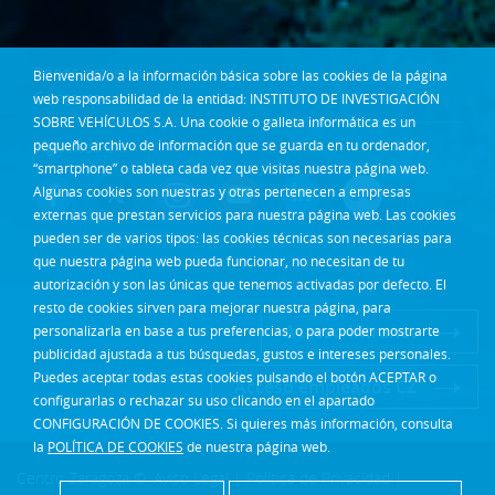
Dónde estamos
Bienvenida/o a la información básica sobre las cookies de la página
Contacta
web responsabilidad de la entidad: INSTITUTO DE INVESTIGACIÓN
SOBRE VEHÍCULOS S.A. Una cookie o galleta informática es un
pequeño archivo de información que se guarda en tu ordenador,
Síguenos en:
“smartphone” o tableta cada vez que visitas nuestra página web.
Algunas cookies son nuestras y otras pertenecen a empresas
externas que prestan servicios para nuestra página web. Las cookies
pueden ser de varios tipos: las cookies técnicas son necesarias para
que nuestra página web pueda funcionar, no necesitan de tu
autorización y son las únicas que tenemos activadas por defecto. El
resto de cookies sirven para mejorar nuestra página, para
Acceso Intranet
personalizarla en base a tus preferencias, o para poder mostrarte
publicidad ajustada a tus búsquedas, gustos e intereses personales.
Puedes aceptar todas estas cookies pulsando el botón ACEPTAR o
Acceso empleados CZ
configurarlas o rechazar su uso clicando en el apartado
CONFIGURACIÓN DE COOKIES. Si quieres más información, consulta
la
POLÍTICA DE COOKIES
de nuestra página web.
Centro Zaragoza ©
Aviso Legal
|
Política de Privacidad
|