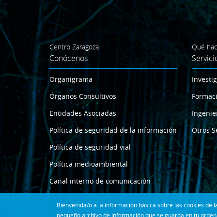
Centro Zaragoza
Qué ha
Conócenos
Servici
Organigrama
Investi
Órganos Consultivos
Formac
Entidades Asociadas
Ingenie
Política de seguridad de la información
Otros S
Política de seguridad vial
Política medioambiental
Canal interno de comunicación
Bienvenida/o a la información básica sobre las cookies de
pequeño archivo de información que se guarda en tu ordena