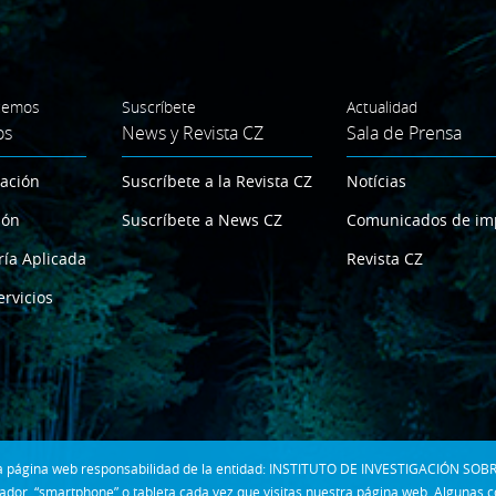
cemos
Suscríbete
Actualidad
os
News y Revista CZ
Sala de Prensa
gación
Suscríbete a la Revista CZ
Notícias
ión
Suscríbete a News CZ
Comunicados de im
ría Aplicada
Revista CZ
ervicios
 la página web responsabilidad de la entidad: INSTITUTO DE INVESTIGACIÓN SOBR
dor, “smartphone” o tableta cada vez que visitas nuestra página web. Algunas 