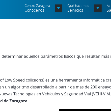
Centro Zaragoza
Qué hacemos
Ac
Conócenos
Servicios
Sa
Organigrama
Órganos Consultivos
Entidades Asociadas
es determinar aquellos parámetros físicos que resultan más r
Política de seguridad de la
información
Política de seguridad vial
of Low Speed collisions) es una herramienta informática cre
Política medioambiental
a en un algoritmo desarrollado a partir de mas de 200 ensa
uevas Tecnologías en Vehículos y Seguridad Vial (VEHI-VIAL)
ad de Zaragoza
.