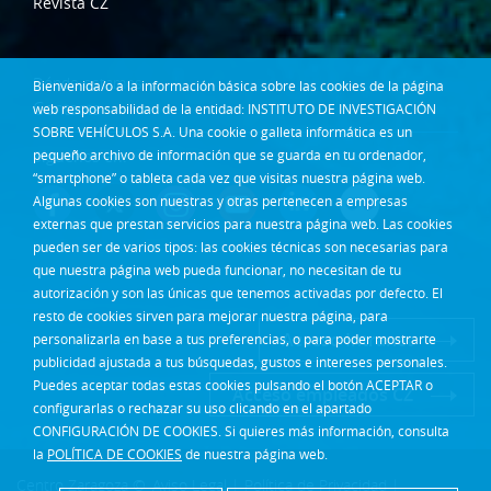
Revista CZ
Dónde estamos
Bienvenida/o a la información básica sobre las cookies de la página
Contacta
web responsabilidad de la entidad: INSTITUTO DE INVESTIGACIÓN
SOBRE VEHÍCULOS S.A. Una cookie o galleta informática es un
pequeño archivo de información que se guarda en tu ordenador,
Síguenos en:
“smartphone” o tableta cada vez que visitas nuestra página web.
Algunas cookies son nuestras y otras pertenecen a empresas
externas que prestan servicios para nuestra página web. Las cookies
pueden ser de varios tipos: las cookies técnicas son necesarias para
que nuestra página web pueda funcionar, no necesitan de tu
autorización y son las únicas que tenemos activadas por defecto. El
resto de cookies sirven para mejorar nuestra página, para
Acceso Intranet
personalizarla en base a tus preferencias, o para poder mostrarte
publicidad ajustada a tus búsquedas, gustos e intereses personales.
Puedes aceptar todas estas cookies pulsando el botón ACEPTAR o
Acceso empleados CZ
configurarlas o rechazar su uso clicando en el apartado
CONFIGURACIÓN DE COOKIES. Si quieres más información, consulta
la
POLÍTICA DE COOKIES
de nuestra página web.
Centro Zaragoza ©
Aviso Legal
|
Política de Privacidad
|