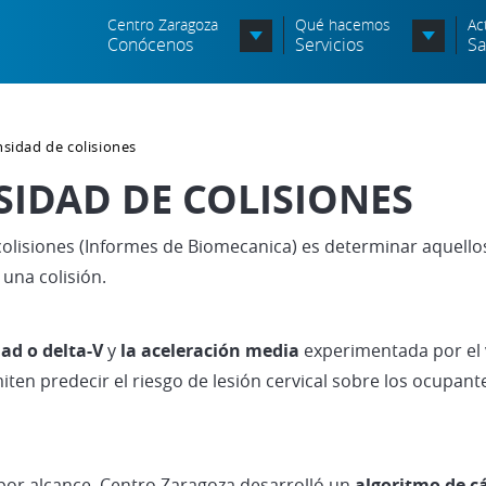
Centro Zaragoza
Qué hacemos
Ac
Conócenos
Servicios
Sa
Organigrama
nsidad de colisiones
Órganos Consultivos
SIDAD DE COLISIONES
Entidades Asociadas
 colisiones (Informes de Biomecanica) es determinar aquell
Política de seguridad de la
información
 una colisión.
Política de seguridad vial
dad o delta-V
y
la aceleración media
experimentada por el 
Política medioambiental
ten predecir el riesgo de lesión cervical sobre los ocupant
es por alcance, Centro Zaragoza desarrolló un
algoritmo de c