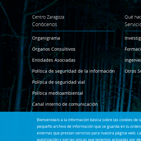
Centro Zaragoza
Qué ha
Conócenos
Servici
Organigrama
Investi
Órganos Consultivos
Formac
Entidades Asociadas
Ingenie
Política de seguridad de la información
Otros S
Política de seguridad vial
Política medioambiental
Canal interno de comunicación
Bienvenida/o a la información básica sobre las cookies de
pequeño archivo de información que se guarda en tu ordena
externas que prestan servicios para nuestra página web. La
autorización y son las únicas que tenemos activadas por de