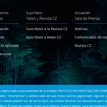
cemos
Suscríbete
Actualidad
os
News y Revista CZ
Sala de Prensa
gación
Suscríbete a la Revista CZ
Notícias
ión
Suscríbete a News CZ
Comunicados de im
ría Aplicada
Revista CZ
ervicios
 la página web responsabilidad de la entidad: INSTITUTO DE INVESTIGACIÓN SOBR
dor, “smartphone” o tableta cada vez que visitas nuestra página web. Algunas 
s cookies pueden ser de varios tipos: las cookies técnicas son necesarias para 
fecto. El resto de cookies sirven para mejorar nuestra página, para personalizar