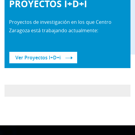
PROYECTOS I+D+I
Proyectos
de
investigación
en
los
que
Centro
Zaragoza
está
trabajando
actualmente:
Ver Proyectos I+D+i