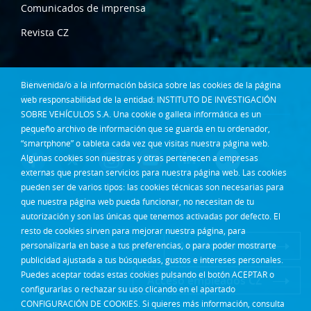
Comunicados de imprensa
Revista CZ
Dónde estamos
Bienvenida/o a la información básica sobre las cookies de la página
Contacta
web responsabilidad de la entidad: INSTITUTO DE INVESTIGACIÓN
SOBRE VEHÍCULOS S.A. Una cookie o galleta informática es un
pequeño archivo de información que se guarda en tu ordenador,
Síguenos en:
“smartphone” o tableta cada vez que visitas nuestra página web.
Algunas cookies son nuestras y otras pertenecen a empresas
externas que prestan servicios para nuestra página web. Las cookies
pueden ser de varios tipos: las cookies técnicas son necesarias para
que nuestra página web pueda funcionar, no necesitan de tu
autorización y son las únicas que tenemos activadas por defecto. El
resto de cookies sirven para mejorar nuestra página, para
Acceso Intranet
personalizarla en base a tus preferencias, o para poder mostrarte
publicidad ajustada a tus búsquedas, gustos e intereses personales.
Puedes aceptar todas estas cookies pulsando el botón ACEPTAR o
Acceso empleados CZ
configurarlas o rechazar su uso clicando en el apartado
CONFIGURACIÓN DE COOKIES. Si quieres más información, consulta