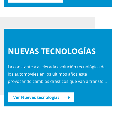
NUEVAS TECNOLOGÍAS
La constante y acelerada evolución tecnológica de
los automóviles en los últimos años está
provocando cambios drásticos que van a transformar la industria del transporte y la movilidad. Centro Zaragoza ha identificado los siguientes puntos que propiciarán este cambio: avances rápidos en vehículos conectados, consolidación de nuevos sistemas de propulsión, sistemas avanzados de seguridad que no requieren la intervención del conductor, conocidos como ADAS (Sistemas Avanzados de Asistencia a la Conducción) y cambios sociales en las preferencias de movilidad.
Ver Nuevas tecnologías