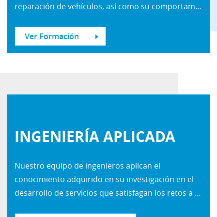
reparación de vehículos, así como su comportamiento y seguridad en los accidentes de tráfico. El resultado de esta actividad se divulga a través de una formación especializada, dirigida a diferentes perfiles profesionales del sector de la automoción, como son: peritos, aseguradoras, reconstructores de accidentes de tráfico, fabricantes de vehículos, profesores y alumnos de formación profesional e ingenierías, F.C.S.E, entre otros. Las acciones formativas de Centro Zaragoza, desarrolladas tanto en el ámbito reparador como en el pericial, tienen como objetivo impartir una formación permanente, así como capacitar a los profesionales para que contribuyan al éxito de sus empresas y consecuentemente, al impulso del sector de la automoción.
Ver Formación
INGENIERÍA APLICADA
Nuestro equipo de ingenieros aplican el
conocimiento adquirido en su investigación en el
desarrollo de servicios que satisfagan los retos a los que se enfrenta el sector pericial y reparador en su día a día.