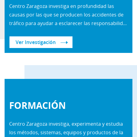
Centro Zaragoza investiga en profundidad las
causas por las que se producen los accidentes de
tráfico para ayudar a esclarecer las responsabilidades en los mismos; pero además contribuye a prevenir que se repitan esas causas, ayudando con ello a disminuir la cifra de muertos y heridos en nuestras carreteras y ciudades. Las nuevas formas de movilidad, la aparición de vehículos autónomos y la menor tolerancia que tiene la sociedad a admitir que se produzcan lesionados o fallecidos por accidentes de tráfico son los retos a los que nos vamos a enfrentar en los próximos años y donde Centro Zaragoza va a estar presente desde su ámbito de actuación.
Ver Investigación
FORMACIÓN
Centro Zaragoza investiga, experimenta y estudia
los métodos, sistemas, equipos y productos de la