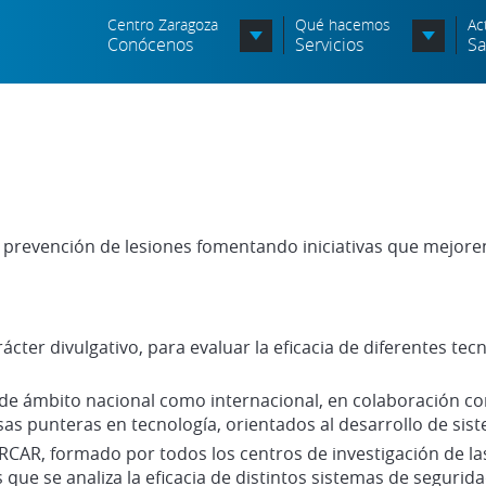
Centro Zaragoza
Qué hacemos
Ac
Conócenos
Servicios
Sa
Organigrama
Órganos Consultivos
Entidades Asociadas
 prevención de lesiones fomentando iniciativas que mejoren
Política de seguridad de la
información
Política de seguridad vial
ácter divulgativo, para evaluar la eficacia de diferentes te
Política medioambiental
de ámbito nacional como internacional, en colaboración con
as punteras en tecnología, orientados al desarrollo de si
 RCAR,
formado por todos los centros de investigación de l
 que se analiza la eficacia de distintos sistemas de segurida