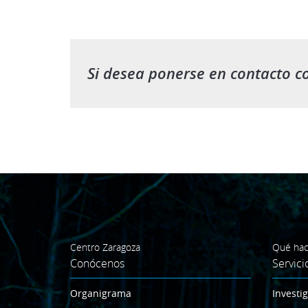
Si desea ponerse en contacto c
Centro Zaragoza
Qué ha
Conócenos
Servici
Organigrama
Investi