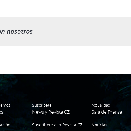
on nosotros
cemos
Suscríbete
Actualidad
os
News y Revista CZ
Sala de Prensa
gación
Suscríbete a la Revista CZ
Notícias