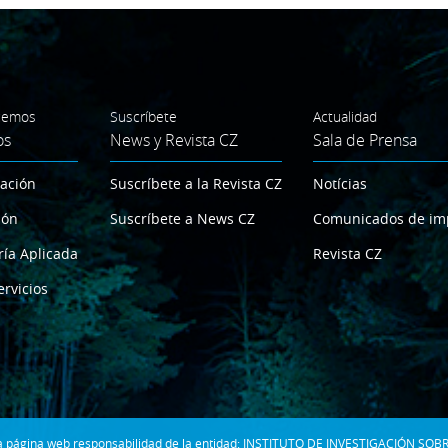
cemos
Suscríbete
Actualidad
os
News y Revista CZ
Sala de Prensa
gación
Suscríbete a la Revista CZ
Notícias
ión
Suscríbete a News CZ
Comunicados de im
ría Aplicada
Revista CZ
ervicios
 la página web responsabilidad de la entidad: INSTITUTO DE INVESTIGACIÓN SOBR