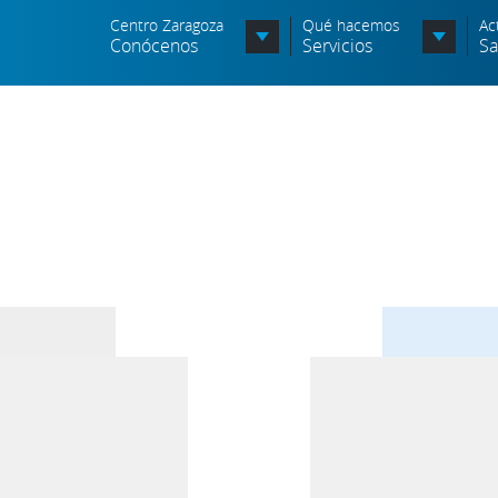
Centro Zaragoza
Qué hacemos
Ac
Conócenos
Servicios
Sa
Organigrama
Órganos Consultivos
Entidades Asociadas
Política de seguridad de la
información
Política de seguridad vial
Política medioambiental