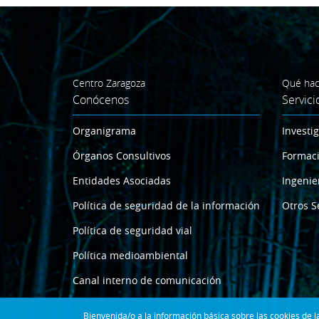
Centro Zaragoza
Qué ha
Conócenos
Servici
Organigrama
Investi
Órganos Consultivos
Formac
Entidades Asociadas
Ingenie
Política de seguridad de la información
Otros S
Política de seguridad vial
Política medioambiental
Canal interno de comunicación
Bienvenida/o a la información básica sobre las cookies de