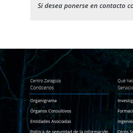
Si desea ponerse en contacto c
Centro Zaragoza
Qué ha
Conócenos
Servici
Organigrama
Investi
Órganos Consultivos
Formac
Entidades Asociadas
Ingenie
Política de seguridad de la información
Otros S