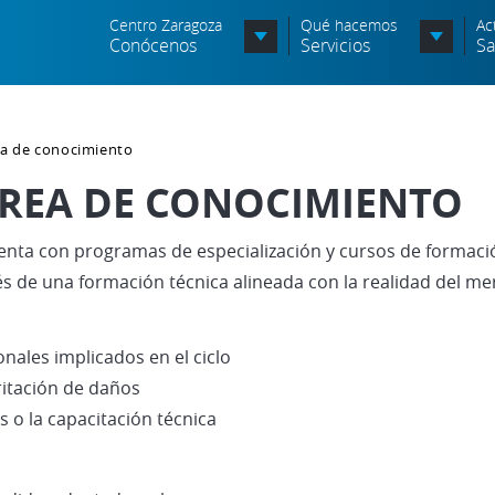
Centro Zaragoza
Qué hacemos
Ac
Conócenos
Servicios
Sa
Organigrama
ea de conocimiento
Órganos Consultivos
REA DE CONOCIMIENTO
Entidades Asociadas
nta con programas de especialización y cursos de formació
Política de seguridad de la
información
s de una formación técnica alineada con la realidad del me
Política de seguridad vial
onales implicados en el ciclo
Política medioambiental
ritación de daños
s o la capacitación técnica