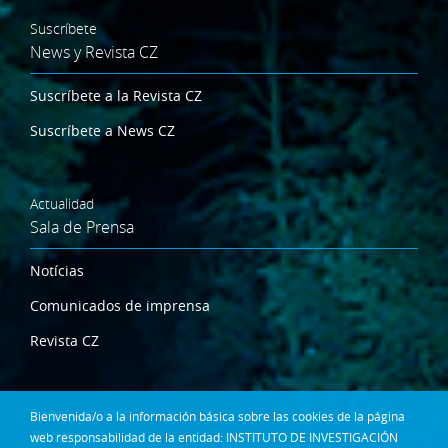
Suscríbete
News y Revista CZ
Suscríbete a la Revista CZ
Suscríbete a News CZ
Actualidad
Sala de Prensa
Notícias
Comunicados de imprensa
Revista CZ
Dónde estamos
Bienvenida/o a la información básica sobre las cookies de la página
Contacta
web responsabilidad de la entidad: INSTITUTO DE INVESTIGACIÓN