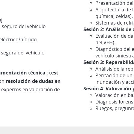
Presentación del
Arquitectura de 
química, celdas).
aj
Sistemas de refri
 seguro del vehículo
Sesión 2: Análisis de 
Evaluación de da
eléctrico/híbrido
del VEH).
Diagnóstico del e
segura del vehículo
vehículo siniestr
Sesión 3: Reparabilid
Análisis de la re
umentación técnica
,
test
Peritación de un 
con
resolución de dudas en
inundación y acc
Sesión 4: Valoración 
s expertos en valoración de
Valoración en bas
Diagnosis forens
Ruegos, pregunta