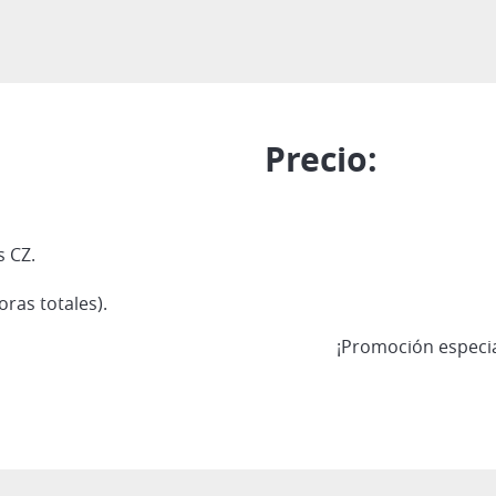
Precio:
s CZ.
ras totales).
¡Promoción especi