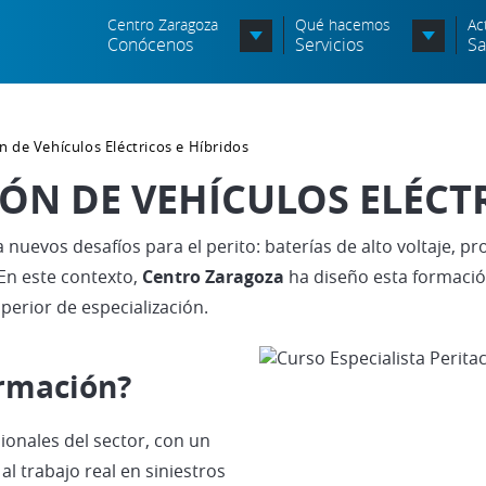
Centro Zaragoza
Qué hacemos
Ac
Conócenos
Servicios
Sa
Organigrama
n de Vehículos Eléctricos e Híbridos
Órganos Consultivos
IÓN DE VEHÍCULOS ELÉCT
Entidades Asociadas
a nuevos desafíos para el perito: baterías de alto voltaje, p
Política de seguridad de la
información
 En este contexto,
Centro Zaragoza
ha diseño esta formació
uperior de especialización.
Política de seguridad vial
Política medioambiental
ormación?
ionales del sector, con un
l trabajo real en siniestros