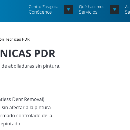
Centro Zaragoza
Qué hacemos
Ac
Conócenos
Servicios
Sa
Organigrama
ión Técnicas PDR
Órganos Consultivos
CNICAS PDR
Entidades Asociadas
 de abolladuras sin pintura.
Política de seguridad de la
información
Política de seguridad vial
Política medioambiental
ntless Dent Removal)
sin afectar a la pintura
ormado controlado de la
repintado.