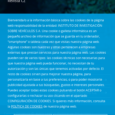
Revista CZ
Dónde estamos
Bienvenida/o a la información básica sobre las cookies de la página
Contacta
web responsabilidad de la entidad: INSTITUTO DE INVESTIGACIÓN
SOBRE VEHÍCULOS S.A. Una cookie o galleta informática es un
pequeño archivo de información que se guarda en tu ordenador,
Síguenos en:
“smartphone” o tableta cada vez que visitas nuestra página web.
Algunas cookies son nuestras y otras pertenecen a empresas
externas que prestan servicios para nuestra página web. Las cookies
pueden ser de varios tipos: las cookies técnicas son necesarias para
que nuestra página web pueda funcionar, no necesitan de tu
autorización y son las únicas que tenemos activadas por defecto. El
resto de cookies sirven para mejorar nuestra página, para
Acceso Intranet
personalizarla en base a tus preferencias, o para poder mostrarte
publicidad ajustada a tus búsquedas, gustos e intereses personales.
Puedes aceptar todas estas cookies pulsando el botón ACEPTAR o
Acceso empleados CZ
configurarlas o rechazar su uso clicando en el apartado
CONFIGURACIÓN DE COOKIES. Si quieres más información, consulta
la
POLÍTICA DE COOKIES
de nuestra página web.
Centro Zaragoza ©
Aviso Legal
|
Política de Privacidad
|