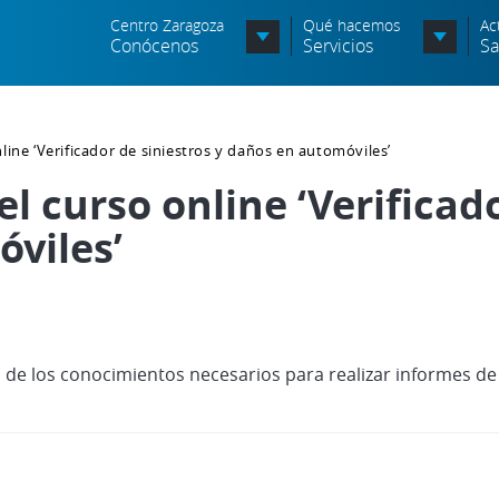
Centro Zaragoza
Qué hacemos
Ac
Conócenos
Servicios
Sa
Organigrama
line ‘Verificador de siniestros y daños en automóviles’
Órganos Consultivos
l curso online ‘Verificado
Entidades Asociadas
viles’
Política de seguridad de la
información
Política de seguridad vial
s de los conocimientos necesarios para realizar informes de 
Política medioambiental