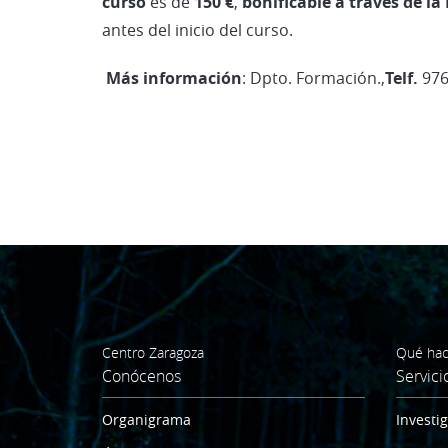
curso
es de
150 €
,
bonificable a
través de l
antes del inicio del curso.
M
ás información
: Dpto. Formación.,
Telf.
976
Centro Zaragoza
Qué ha
Conócenos
Servici
Organigrama
Investi