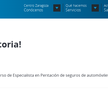
Centro Zaragoza
Qué hacemos
Ac
Conócenos
Servicios
Sa
Organigrama
Órganos Consultivos
oria!
Entidades Asociadas
Política de seguridad de la
información
Política de seguridad vial
urso de Especialista en Peritación de seguros de automóvil
Política medioambiental