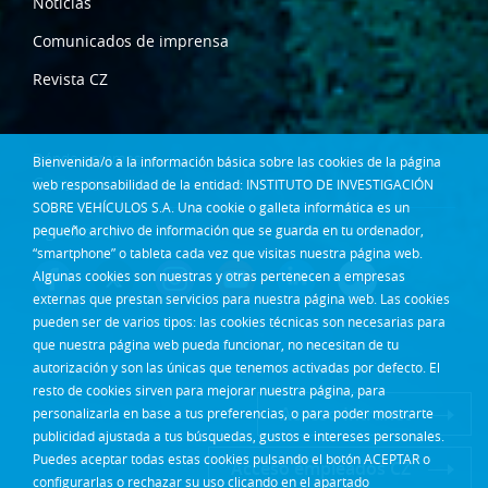
Notícias
Comunicados de imprensa
Revista CZ
Dónde estamos
Bienvenida/o a la información básica sobre las cookies de la página
Contacta
web responsabilidad de la entidad: INSTITUTO DE INVESTIGACIÓN
SOBRE VEHÍCULOS S.A. Una cookie o galleta informática es un
Síguenos en:
pequeño archivo de información que se guarda en tu ordenador,
“smartphone” o tableta cada vez que visitas nuestra página web.
Algunas cookies son nuestras y otras pertenecen a empresas
externas que prestan servicios para nuestra página web. Las cookies
pueden ser de varios tipos: las cookies técnicas son necesarias para
que nuestra página web pueda funcionar, no necesitan de tu
autorización y son las únicas que tenemos activadas por defecto. El
resto de cookies sirven para mejorar nuestra página, para
Acceso Intranet
personalizarla en base a tus preferencias, o para poder mostrarte
publicidad ajustada a tus búsquedas, gustos e intereses personales.
Puedes aceptar todas estas cookies pulsando el botón ACEPTAR o
Acceso empleados CZ
configurarlas o rechazar su uso clicando en el apartado