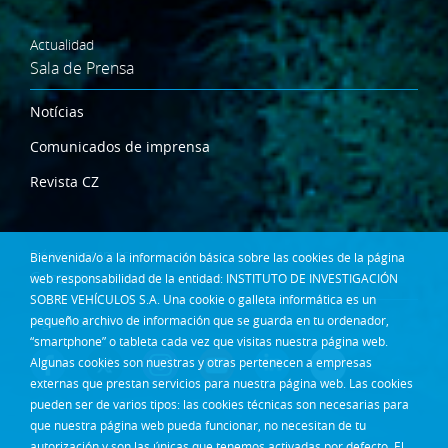
Actualidad
Sala de Prensa
Notícias
Comunicados de imprensa
Revista CZ
Dónde estamos
Bienvenida/o a la información básica sobre las cookies de la página
Contacta
web responsabilidad de la entidad: INSTITUTO DE INVESTIGACIÓN
SOBRE VEHÍCULOS S.A. Una cookie o galleta informática es un
Síguenos en:
pequeño archivo de información que se guarda en tu ordenador,
“smartphone” o tableta cada vez que visitas nuestra página web.
Algunas cookies son nuestras y otras pertenecen a empresas
externas que prestan servicios para nuestra página web. Las cookies
pueden ser de varios tipos: las cookies técnicas son necesarias para
que nuestra página web pueda funcionar, no necesitan de tu
autorización y son las únicas que tenemos activadas por defecto. El