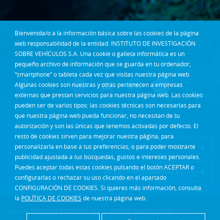
Dónde estamos
Bienvenida/o a la información básica sobre las cookies de la página
Contacta
web responsabilidad de la entidad: INSTITUTO DE INVESTIGACIÓN
SOBRE VEHÍCULOS S.A. Una cookie o galleta informática es un
Síguenos en:
pequeño archivo de información que se guarda en tu ordenador,
“smartphone” o tableta cada vez que visitas nuestra página web.
Algunas cookies son nuestras y otras pertenecen a empresas
externas que prestan servicios para nuestra página web. Las cookies
pueden ser de varios tipos: las cookies técnicas son necesarias para
que nuestra página web pueda funcionar, no necesitan de tu
autorización y son las únicas que tenemos activadas por defecto. El
resto de cookies sirven para mejorar nuestra página, para
Acceso Intranet
personalizarla en base a tus preferencias, o para poder mostrarte
publicidad ajustada a tus búsquedas, gustos e intereses personales.
Puedes aceptar todas estas cookies pulsando el botón ACEPTAR o
Acceso empleados CZ
configurarlas o rechazar su uso clicando en el apartado
CONFIGURACIÓN DE COOKIES. Si quieres más información, consulta
la
POLÍTICA DE COOKIES
de nuestra página web.
Centro Zaragoza ©
Aviso Legal
|
Política de Privacidad
|