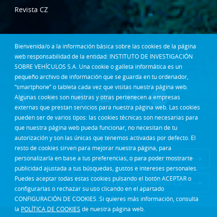
Revista CZ
Dónde estamos
Bienvenida/o a la información básica sobre las cookies de la página
Contacta
web responsabilidad de la entidad: INSTITUTO DE INVESTIGACIÓN
SOBRE VEHÍCULOS S.A. Una cookie o galleta informática es un
Síguenos en:
pequeño archivo de información que se guarda en tu ordenador,
“smartphone” o tableta cada vez que visitas nuestra página web.
Algunas cookies son nuestras y otras pertenecen a empresas
externas que prestan servicios para nuestra página web. Las cookies
pueden ser de varios tipos: las cookies técnicas son necesarias para
que nuestra página web pueda funcionar, no necesitan de tu
autorización y son las únicas que tenemos activadas por defecto. El
resto de cookies sirven para mejorar nuestra página, para
Acceso Intranet
personalizarla en base a tus preferencias, o para poder mostrarte
publicidad ajustada a tus búsquedas, gustos e intereses personales.
Puedes aceptar todas estas cookies pulsando el botón ACEPTAR o
Acceso empleados CZ
configurarlas o rechazar su uso clicando en el apartado
CONFIGURACIÓN DE COOKIES. Si quieres más información, consulta
la
POLÍTICA DE COOKIES
de nuestra página web.