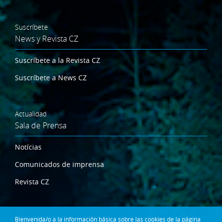
Suscríbete
News y Revista CZ
Suscríbete a la Revista CZ
Suscríbete a News CZ
Actualidad
Sala de Prensa
Notícias
Comunicados de imprensa
Revista CZ
Dónde estamos
Bienvenida/o a la información básica sobre las cookies de la página