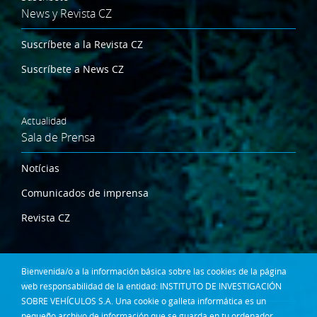
News y Revista CZ
Suscríbete a la Revista CZ
Suscríbete a News CZ
Actualidad
Sala de Prensa
Notícias
Comunicados de imprensa
Revista CZ
Dónde estamos
Bienvenida/o a la información básica sobre las cookies de la página
Contacta
web responsabilidad de la entidad: INSTITUTO DE INVESTIGACIÓN
SOBRE VEHÍCULOS S.A. Una cookie o galleta informática es un
Síguenos en:
pequeño archivo de información que se guarda en tu ordenador,