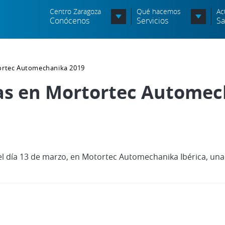
Centro Zaragoza
Qué hacemos
Ac
Conócenos
Servicios
Sa
Organigrama
tortec Automechanika 2019
Órganos Consultivos
cas en Mortortec Automec
Entidades Asociadas
Política de seguridad de la
información
Política de seguridad vial
l día 13 de marzo, en Motortec Automechanika Ibérica, una 
Política medioambiental