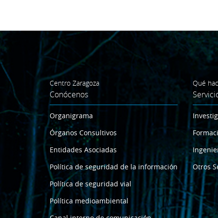
Centro Zaragoza
Qué ha
Conócenos
Servici
Organigrama
Investi
Órganos Consultivos
Formac
Entidades Asociadas
Ingenie
Política de seguridad de la información
Otros S
Política de seguridad vial
Política medioambiental
Canal interno de comunicación