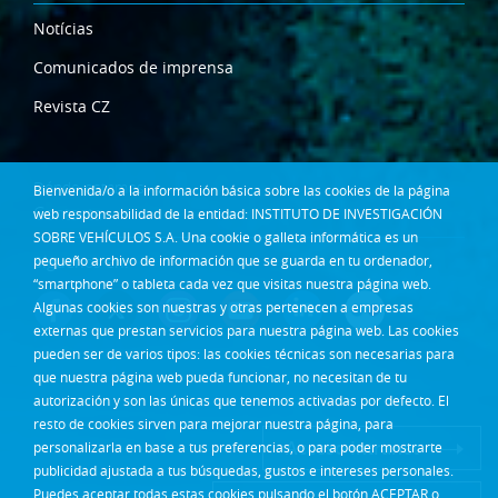
Notícias
Comunicados de imprensa
Revista CZ
Dónde estamos
Bienvenida/o a la información básica sobre las cookies de la página
Contacta
web responsabilidad de la entidad: INSTITUTO DE INVESTIGACIÓN
SOBRE VEHÍCULOS S.A. Una cookie o galleta informática es un
Síguenos en:
pequeño archivo de información que se guarda en tu ordenador,
“smartphone” o tableta cada vez que visitas nuestra página web.
Algunas cookies son nuestras y otras pertenecen a empresas
externas que prestan servicios para nuestra página web. Las cookies
pueden ser de varios tipos: las cookies técnicas son necesarias para
que nuestra página web pueda funcionar, no necesitan de tu
autorización y son las únicas que tenemos activadas por defecto. El
resto de cookies sirven para mejorar nuestra página, para
Acceso Intranet
personalizarla en base a tus preferencias, o para poder mostrarte
publicidad ajustada a tus búsquedas, gustos e intereses personales.
Puedes aceptar todas estas cookies pulsando el botón ACEPTAR o