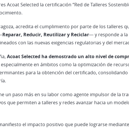
es Acoat Selected la certificación “Red de Talleres Sostenib
nocimiento.
aragoza, acredita el cumplimiento por parte de los talleres
—
Reparar, Reducir, Reutilizar y Reciclar
— y responde a la 
lineados con las nuevas exigencias regulatorias y del merca
aña,
Acoat Selected ha demostrado un alto nivel de comp
especialmente en ámbitos como la optimización de recursos,
rminantes para la obtención del certificado, consolidando 
ía.
one un paso más en su labor como agente impulsor de la tr
vos que permiten a talleres y redes avanzar hacia un modelo 
anifiesto el impacto positivo que puede lograrse mediante l