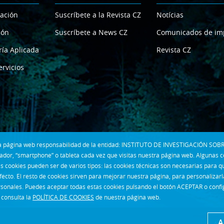
gación
Suscríbete a la Revista CZ
Notícias
ión
Suscríbete a News CZ
Comunicados de im
ría Aplicada
Revista CZ
ervicios
 la página web responsabilidad de la entidad: INSTITUTO DE INVESTIGACIÓN SOBR
dor, “smartphone” o tableta cada vez que visitas nuestra página web. Algunas 
s cookies pueden ser de varios tipos: las cookies técnicas son necesarias para 
fecto. El resto de cookies sirven para mejorar nuestra página, para personalizar
rsonales. Puedes aceptar todas estas cookies pulsando el botón ACEPTAR o confi
consulta la
POLÍTICA DE COOKIES
de nuestra página web.
A
Avi