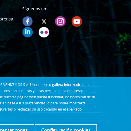
Síguenos en:
prensa
E VEHÍCULOS S.A. Una cookie o galleta informática es un
cookies son nuestras y otras pertenecen a empresas
Acceso Intranet
que nuestra página web pueda funcionar, no necesitan de tu
la en base a tus preferencias, o para poder mostrarte
Acceso empleados CZ
gurarlas o rechazar su uso clicando en el apartado
ceptar todas
Configuración cookies
so Legal
|
Política de Privacidad
|
Configuración cookies