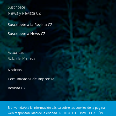
Suscríbete
News y Revista CZ
Suscríbete a la Revista CZ
Suscríbete a News CZ
Actualidad
Sala de Prensa
Notícias
Comunicados de imprensa
Revista CZ
Dónde estamos
Bienvenida/o a la información básica sobre las cookies de la página
Contacta
web responsabilidad de la entidad: INSTITUTO DE INVESTIGACIÓN