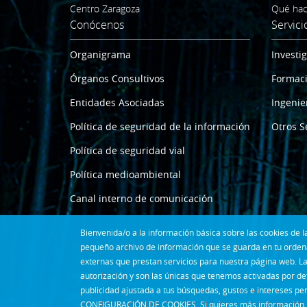
Centro Zaragoza
Qué ha
Conócenos
Servici
Organigrama
Investi
Órganos Consultivos
Formac
Entidades Asociadas
Ingenie
Política de seguridad de la información
Otros S
Política de seguridad vial
Política medioambiental
Canal interno de comunicación
Bienvenida/o a la información básica sobre las cookies de
pequeño archivo de información que se guarda en tu ordena
externas que prestan servicios para nuestra página web. La
autorización y son las únicas que tenemos activadas por de
publicidad ajustada a tus búsquedas, gustos e intereses pe
CONFIGURACIÓN DE COOKIES. Si quieres más información, 