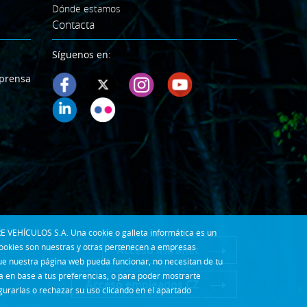
Dónde estamos
Contacta
Síguenos en:
prensa
E VEHÍCULOS S.A. Una cookie o galleta informática es un
cookies son nuestras y otras pertenecen a empresas
Acceso Intranet
que nuestra página web pueda funcionar, no necesitan de tu
la en base a tus preferencias, o para poder mostrarte
Acceso empleados CZ
gurarlas o rechazar su uso clicando en el apartado