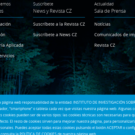
cemos
Suscríbete
Actualidad
os
News y Revista CZ
Sala de Prensa
gación
Suscríbete a la Revista CZ
Notícias
ión
Suscríbete a News CZ
Comunicados de im
ría Aplicada
Revista CZ
ervicios
 la página web responsabilidad de la entidad: INSTITUTO DE INVESTIGACIÓN SOBR
dor, “smartphone” o tableta cada vez que visitas nuestra página web. Algunas 
s cookies pueden ser de varios tipos: las cookies técnicas son necesarias para 
fecto. El resto de cookies sirven para mejorar nuestra página, para personalizar
rsonales. Puedes aceptar todas estas cookies pulsando el botón ACEPTAR o confi
consulta la
POLÍTICA DE COOKIES
de nuestra página web.