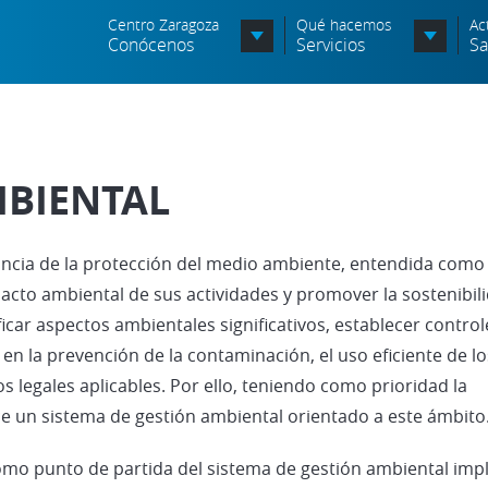
Centro Zaragoza
Qué hacemos
Ac
Conócenos
Servicios
Sa
Organigrama
Órganos Consultivos
MBIENTAL
Entidades Asociadas
Política de seguridad de la
ia de la protección del medio ambiente, entendida como
información
acto ambiental de sus actividades y promover la sostenibil
Política de seguridad vial
icar aspectos ambientales significativos, establecer control
n la prevención de la contaminación, el uso eficiente de lo
Política medioambiental
s legales aplicables. Por ello, teniendo como prioridad la
ce un sistema de gestión ambiental orientado a este ámbito
como punto de partida del sistema de gestión ambiental im