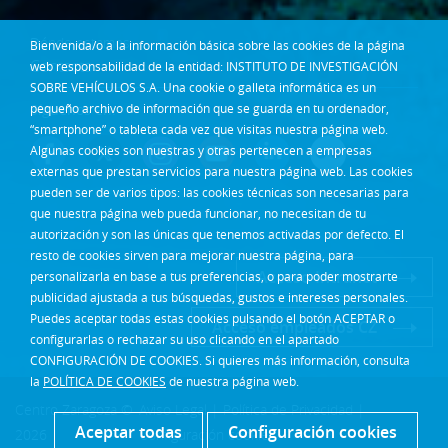
Dónde estamos
Bienvenida/o a la información básica sobre las cookies de la página
Contacta
web responsabilidad de la entidad: INSTITUTO DE INVESTIGACIÓN
SOBRE VEHÍCULOS S.A. Una cookie o galleta informática es un
pequeño archivo de información que se guarda en tu ordenador,
Síguenos en:
“smartphone” o tableta cada vez que visitas nuestra página web.
Algunas cookies son nuestras y otras pertenecen a empresas
externas que prestan servicios para nuestra página web. Las cookies
pueden ser de varios tipos: las cookies técnicas son necesarias para
que nuestra página web pueda funcionar, no necesitan de tu
autorización y son las únicas que tenemos activadas por defecto. El
resto de cookies sirven para mejorar nuestra página, para
Acceso Intranet
personalizarla en base a tus preferencias, o para poder mostrarte
publicidad ajustada a tus búsquedas, gustos e intereses personales.
Puedes aceptar todas estas cookies pulsando el botón ACEPTAR o
Acceso empleados CZ
configurarlas o rechazar su uso clicando en el apartado
CONFIGURACIÓN DE COOKIES. Si quieres más información, consulta
la
POLÍTICA DE COOKIES
de nuestra página web.
Centro Zaragoza ©
Aviso Legal
|
Política de Privacidad
|
Aceptar todas
Configuración cookies
2026
Configuración cookies